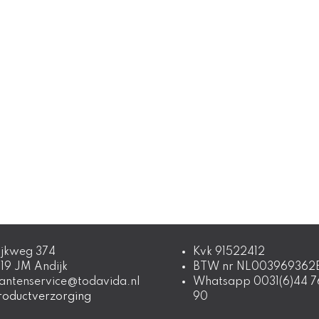
ijkweg 374
Kvk 91522412
619 JM Andijk
BTW nr NL003969362
lantenservice@todavida.nl
Whatsapp 0031(6)44 7
roductverzorging
90