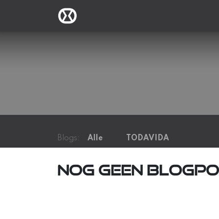
Overslaan naar inhoud
Todavida.nl
Webshop
B2B
Blogs:
Alle
TODAVIDA
Nog geen blogpo