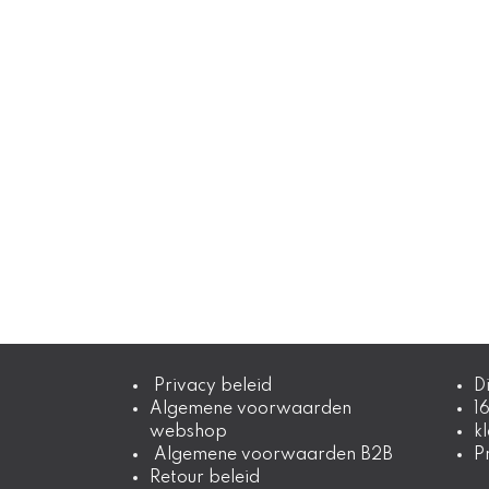
​​​​​​​​​​​​​​​ Privac​y​ ​​​b​e​l​e​i​d
D
Algemene voorwaarden
1
webshop
k
Algemene voorwaarden B2B
P
Retour beleid