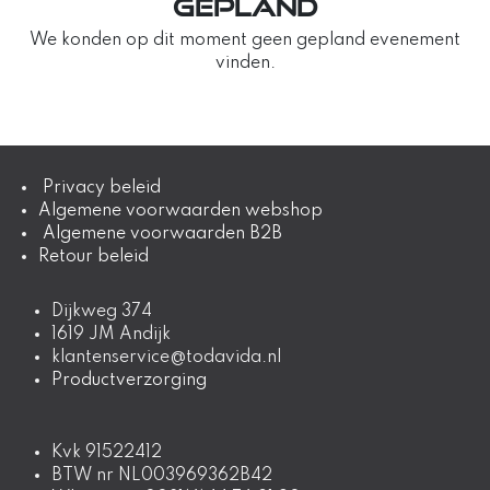
gepland
We konden op dit moment geen gepland evenement
vinden.
​​​​​​​​​​​​​​​ Privac​y​ ​​​b​e​l​e​i​d
Algemene voorwaarden webshop
Algemene voorwaarden B2B
Retour beleid
Dijkweg 374
1619 JM Andijk
klantenservice@todavida.nl
Productverzorging
Kvk 91522412
BTW nr NL003969362B42